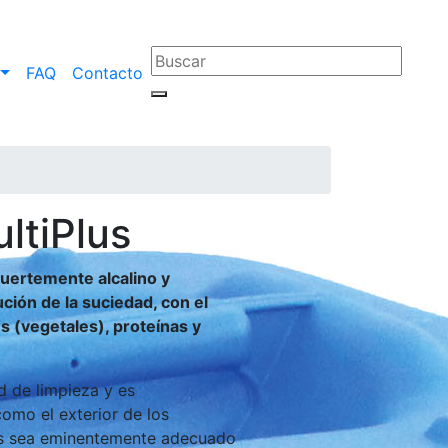
FAQ
Contacto
ltiPlus
uertemente alcalino y
ión de la suciedad, con el
s (vegetales), proteínas y
d de limpieza y es
como el exterior de los
us sea eminentemente adecuado