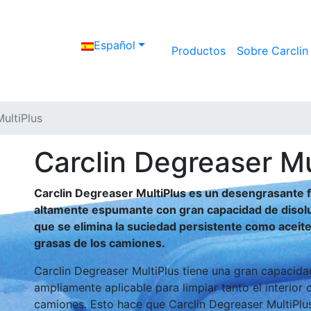
Español
Productos
Sobre Carclin
ultiPlus
Carclin Degreaser Mu
Carclin Degreaser MultiPlus es un desengrasante f
altamente espumante con gran capacidad de disoluc
que se elimina la suciedad persistente como aceite
grasas de los camiones.
Carclin Degreaser MultiPlus tiene una gran capacida
ampliamente aplicable para limpiar tanto el interior 
camiones. Esto hace que Carclin Degreaser MultiPl