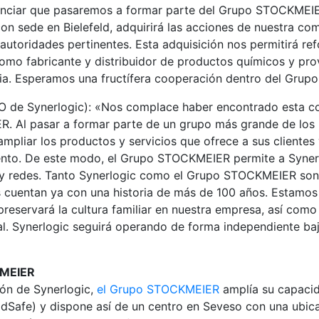
nciar que pasaremos a formar parte del Grupo STOCKMEI
con sede en Bielefeld, adquirirá las acciones de nuestra com
autoridades pertinentes. Esta adquisición nos permitirá re
omo fabricante y distribuidor de productos químicos y prov
aria. Esperamos una fructífera cooperación dentro del Gru
O de Synerlogic): «Nos complace haber encontrado esta c
 Al pasar a formar parte de un grupo más grande de los
mpliar los productos y servicios que ofrece a sus clientes 
ento. De este modo, el Grupo STOCKMEIER permite a Syner
y redes. Tanto Synerlogic como el Grupo STOCKMEIER so
s cuentan ya con una historia de más de 100 años. Estamo
reservará la cultura familiar en nuestra empresa, así como 
al. Synerlogic seguirá operando de forma independiente ba
KMEIER
ón de Synerlogic,
el Grupo STOCKMEIER
amplía su capaci
odSafe) y dispone así de un centro en Seveso con una ubic