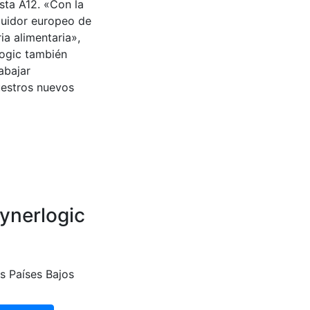
sta A12. «Con la
buidor europeo de
a alimentaria»,
logic también
abajar
uestros nuevos
ynerlogic
s Países Bajos