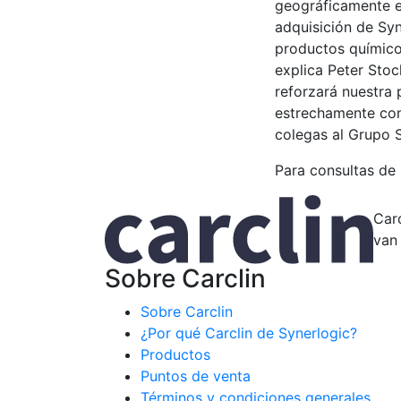
geográficamente es
adquisición de Sy
productos químicos
explica Peter Sto
reforzará nuestra 
estrechamente con
colegas al Grupo
Para consultas de 
Carc
va
Sobre Carclin
Sobre Carclin
¿Por qué Carclin de Synerlogic?
Productos
Puntos de venta
Términos y condiciones generales