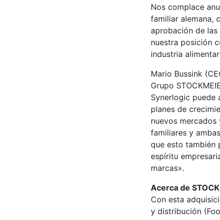
Nos complace anu
familiar alemana, 
aprobación de las 
nuestra posición c
industria aliment
Mario Bussink (CE
Grupo STOCKMEIER.
Synerlogic puede a
planes de crecimi
nuevos mercados 
familiares y amba
que esto también p
espíritu empresari
marcas».
Acerca de STOC
Con esta adquisici
y distribución (Fo