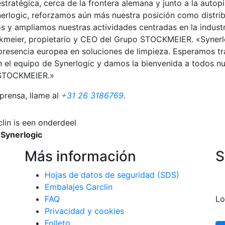
tratégica, cerca de la frontera alemana y junto a la autopi
nerlogic, reforzamos aún más nuestra posición como distri
 y ampliamos nuestras actividades centradas en la industri
ckmeier, propietario y CEO del Grupo STOCKMEIER. «Syner
presencia europea en soluciones de limpieza. Esperamos tr
 el equipo de Synerlogic y damos la bienvenida a todos n
 STOCKMEIER.»
prensa, llame al
+31 26 3186769
.
lin is een onderdeel
n
Synerlogic
Más información
S
Hojas de datos de seguridad (SDS)
Embalajes Carclin
FAQ
Lo
Privacidad y cookies
Folleto