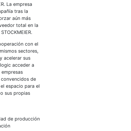
ER. La empresa
pañía tras la
forzar aún más
eedor total en la
po STOCKMEIER.
ooperación con el
 mismos sectores,
y acelerar sus
logic acceder a
n empresas
s convencidos de
el espacio para el
jo sus propias
dad de producción
ación